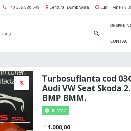
+40 356 880 049
Centura, Dumbrăvița
Luni – Vineri 8:
DESPRE N
CONTACT
CAUTĂ
Turbosuflanta cod 0
Audi VW Seat Skoda 2
BMP BMM.
🔍
IN STOC
1.000,00
LEI