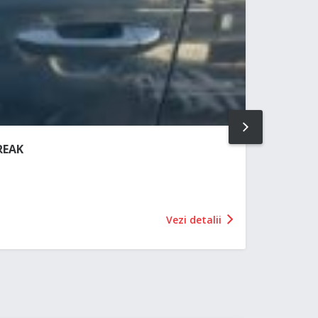
NEXT
REAK
Vezi detalii