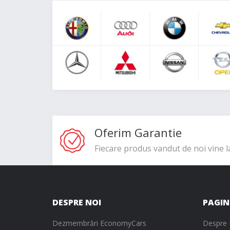
Oferim Garantie
Fiecare produs vandut de noi vine l
DESPRE NOI
PAGIN
Dezmembrări EconomyCars
Despre 