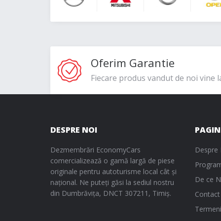
Oferim Garantie
Fiecare produs vandut de noi vine l
DESPRE NOI
PAGIN
Dezmembrări EconomyCars
Despre 
comercializează o gamă largă de piese
Program
originale pentru autoturisme local cât și
De ce N
național. Ne puteți găsi la sediul nostru
din Dumbrăvița, DNCT 307211, Timiș.
Contact
Termeni 