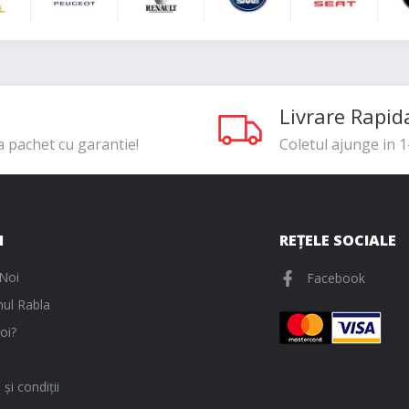
Livrare Rapid
a pachet cu garantie!
Coletul ajunge in 1-
I
REȚELE SOCIALE
Noi
Facebook
ul Rabla
oi?
și condiții