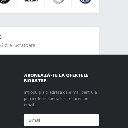
a
2 zile lucratoare.
ABONEAZĂ-TE LA OFERTELE
NOASTRE
Introdu-ți aici adresa de e-mail pentru a
primii oferte speciale si reduceri pe
email.