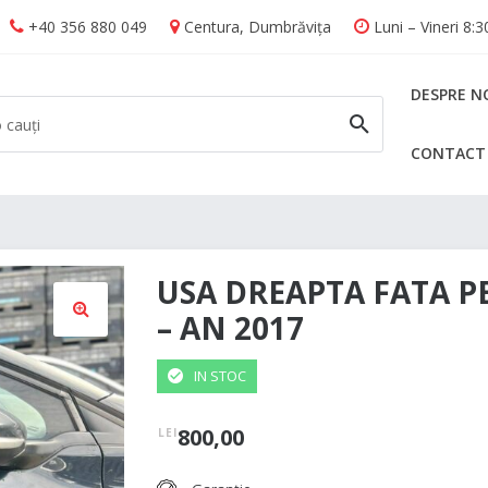
+40 356 880 049
Centura, Dumbrăvița
Luni – Vineri 8:
DESPRE N
CONTACT
CAUTĂ
USA DREAPTA FATA P
– AN 2017
🔍
IN STOC
800,00
LEI