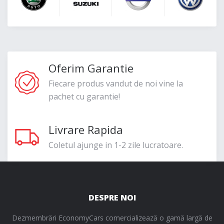
Oferim Garantie
Fiecare produs vandut de noi vine la
pachet cu garantie!
Livrare Rapida
Coletul ajunge in 1-2 zile lucratoare.
DESPRE NOI
Dezmembrări EconomyCars comercializează o gamă largă de