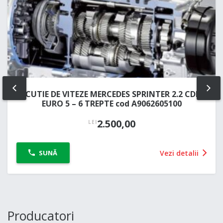
CUTIE DE VITEZE MERCEDES SPRINTER 2.2 CDI
PREV
NE
EURO 5 – 6 TREPTE cod A9062605100
2.500,00
LEI
Vezi detalii
SUNĂ
Producatori