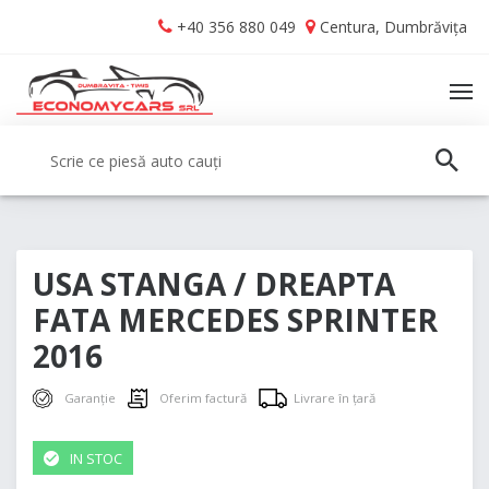
Skip
Skip
+40 356 880 049
Centura, Dumbrăvița
to
to
navigation
content
TO
NA
Caută:
CAUT
USA STANGA / DREAPTA
FATA MERCEDES SPRINTER
2016
Garanție
Oferim factură
Livrare în țară
IN STOC