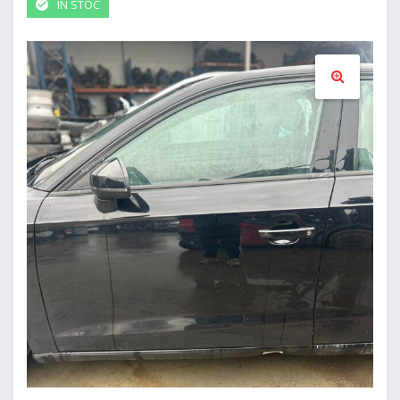
IN STOC
🔍