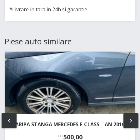
*Livrare in tara in 24h si garantie
Piese auto similare
ARIPA STANGA MERCEDES E-CLASS – AN 2010
PREV
NE
500,00
LEI