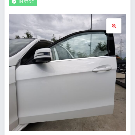
IN STOC
🔍