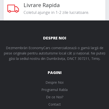
Livrare Rapida
Coletul ajunge in 1-2 zile lucratoare.
DESPRE NOI
Dezmembrări EconomyCars comercializează o gamă largă de
piese originale pentru autoturisme local cât și național. Ne puteți
găsi la sediul nostru din Dumbrăvița, DNCT 307211, Timiș.
PAGINI
Despre Noi
Programul Rabla
De ce Noi?
Contact