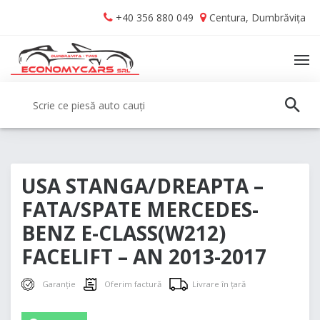
Skip
Skip
+40 356 880 049
Centura, Dumbrăvița
to
to
navigation
content
TO
NA
Caută:
CAUT
USA STANGA/DREAPTA –
FATA/SPATE MERCEDES-
BENZ E-CLASS(W212)
FACELIFT – AN 2013-2017
Garanție
Oferim factură
Livrare în țară