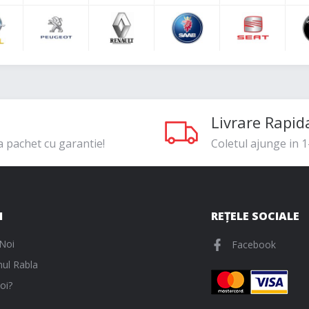
Livrare Rapid
a pachet cu garantie!
Coletul ajunge in 1-
I
REȚELE SOCIALE
Noi
Facebook
ul Rabla
oi?