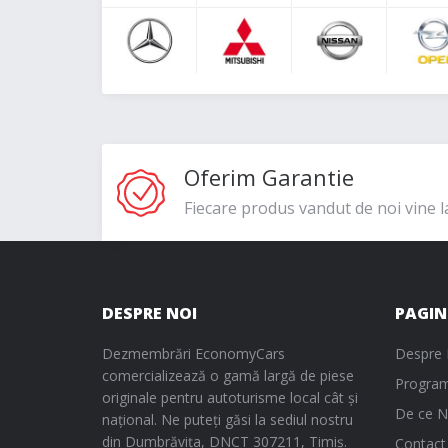
Oferim Garantie
Fiecare produs vandut de noi vine l
DESPRE NOI
PAGIN
Dezmembrări EconomyCars
Despre 
comercializează o gamă largă de piese
Program
originale pentru autoturisme local cât și
De ce N
național. Ne puteți găsi la sediul nostru
din Dumbrăvița, DNCT 307211, Timiș.
Contact