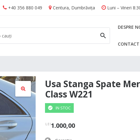
+40 356 880 049
Centura, Dumbrăvița
Luni – Vineri 8:
DESPRE N
CONTACT
CAUTĂ
Usa Stanga Spate Mer
Class W221
🔍
IN STOC
1.000,00
LEI