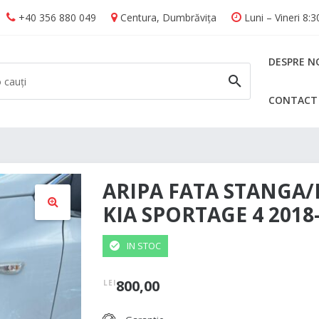
+40 356 880 049
Centura, Dumbrăvița
Luni – Vineri 8:
DESPRE N
CONTACT
CAUTĂ
ARIPA FATA STANGA
KIA SPORTAGE 4 2018
🔍
IN STOC
800,00
LEI