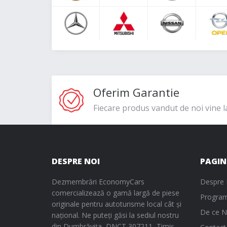
Oferim Garantie
Fiecare produs vandut de noi vine l
DESPRE NOI
PAGIN
Dezmembrări EconomyCars
Despre 
comercializează o gamă largă de piese
Program
originale pentru autoturisme local cât și
De ce N
național. Ne puteți găsi la sediul nostru
din Dumbrăvița, DNCT 307211, Timiș.