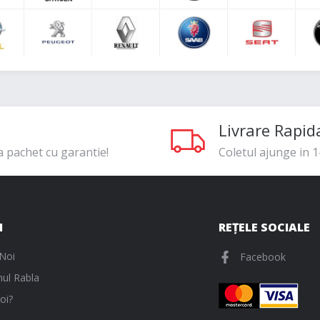
Livrare Rapid
a pachet cu garantie!
Coletul ajunge in 1-
I
REȚELE SOCIALE
Noi
Facebook
ul Rabla
oi?