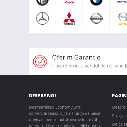
Oferim Garantie
Fiecare produs vandut de noi vine l
DESPRE NOI
PAGIN
Dezmembrări EconomyCars
Despre 
comercializează o gamă largă de piese
Program
originale pentru autoturisme local cât și
De ce N
național. Ne puteți găsi la sediul nostru