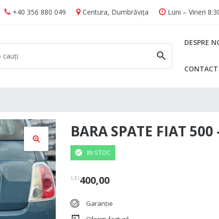
+40 356 880 049
Centura, Dumbrăvița
Luni – Vineri 8:
DESPRE N
CONTACT
CAUTĂ
BARA SPATE FIAT 500 
IN STOC
🔍
400,00
LEI
Garanție
Oferim factură