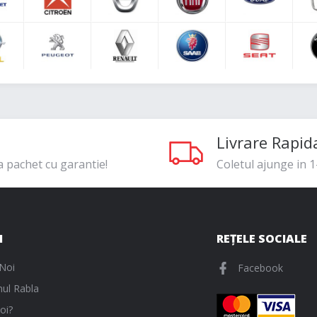
Livrare Rapid
a pachet cu garantie!
Coletul ajunge in 1-
I
REȚELE SOCIALE
Noi
Facebook
ul Rabla
oi?