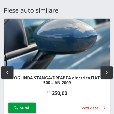
Piese auto similare
PREV
NE
OGLINDA STANGA/DREAPTA electrica FIAT
500 – AN 2009
250,00
LEI
Vezi detalii
SUNĂ