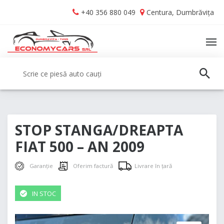
Skip
Skip
+40 356 880 049
Centura, Dumbrăvița
to
to
navigation
content
TO
NA
Caută:
CAUT
STOP STANGA/DREAPTA
FIAT 500 – AN 2009
Garanție
Oferim factură
Livrare în țară
IN STOC