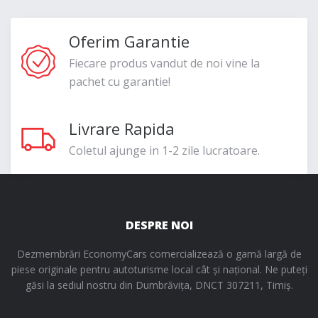
Oferim Garantie
Fiecare produs vandut de noi vine la
pachet cu garantie!
Livrare Rapida
Coletul ajunge in 1-2 zile lucratoare.
DESPRE NOI
Dezmembrări EconomyCars comercializează o gamă largă de
piese originale pentru autoturisme local cât și național. Ne puteți
găsi la sediul nostru din Dumbrăvița, DNCT 307211, Timiș.