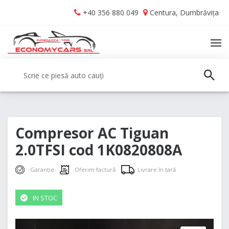
Skip
Skip
+40 356 880 049
Centura, Dumbrăvița
to
to
navigation
content
TO
NA
Caută:
CAUT
Compresor AC Tiguan
2.0TFSI cod 1K0820808A
Garanție
Oferim factură
Livrare în țară
IN STOC