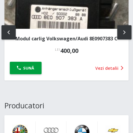
PREV
NE
Modul carlig Volkswagen/Audi 8E0907383 C
400,00
LEI
Vezi detalii
SUNĂ
Producatori