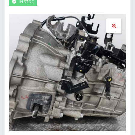
IN STOC
🔍