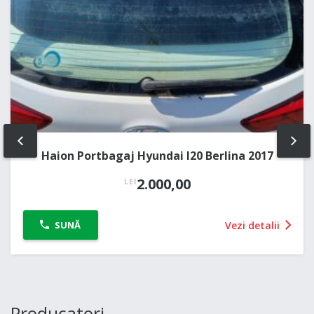
PREV
NE
Haion Portbagaj Hyundai I20 Berlina 2017
2.000,00
LEI
Vezi detalii
SUNĂ
Producatori