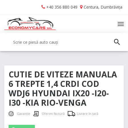
Skip
Skip
+40 356 880 049
Centura, Dumbrăvița
to
to
navigation
content
TO
NA
Caută:
CAUT
CUTIE DE VITEZE MANUALA
6 TREPTE 1,4 CRDI COD
WDJ6 HYUNDAI IX20 -I20-
I30 -KIA RIO-VENGA
Garanție
Oferim factură
Livrare în țară