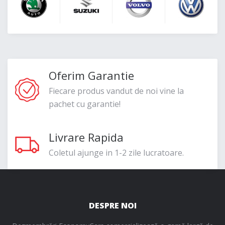
Oferim Garantie
Fiecare produs vandut de noi vine la
pachet cu garantie!
Livrare Rapida
Coletul ajunge in 1-2 zile lucratoare.
DESPRE NOI