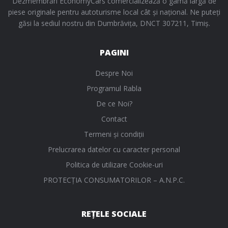
Dezmembrări EconomyCars comercializează o gamă largă de
piese originale pentru autoturisme local cât și național. Ne puteți
găsi la sediul nostru din Dumbrăvița, DNCT 307211, Timiș.
PAGINI
Despre Noi
Programul Rabla
De ce Noi?
Contact
Termeni și condiții
Prelucrarea datelor cu caracter personal
Politica de utilizare Cookie-uri
PROTECŢIA CONSUMATORILOR – A.N.P.C.
REȚELE SOCIALE