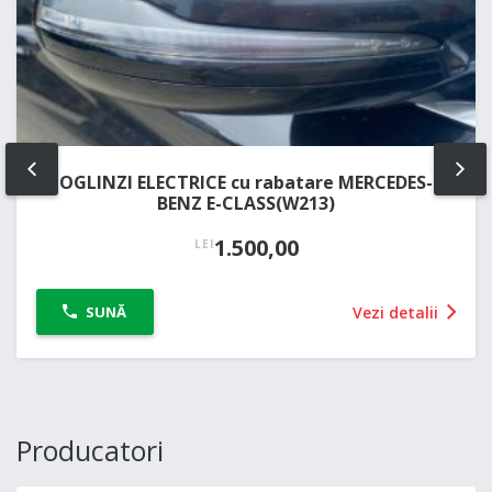
OGLINZI ELECTRICE cu rabatare MERCEDES-
PREV
NE
BENZ E-CLASS(W213)
1.500,00
LEI
Vezi detalii
SUNĂ
Producatori