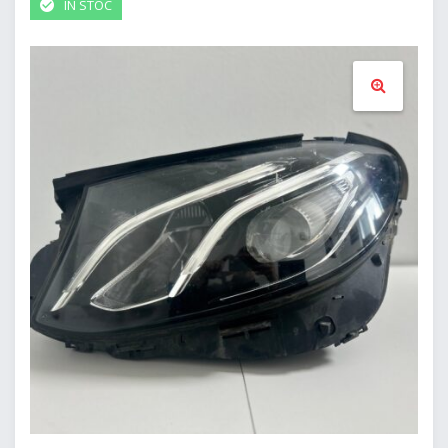
IN STOC
🔍