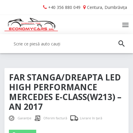
Skip
Skip
+40 356 880 049
Centura, Dumbrăvița
to
to
navigation
content
TO
NA
Caută:
CAUT
FAR STANGA/DREAPTA LED
HIGH PERFORMANCE
MERCEDES E-CLASS(W213) –
AN 2017
Garanție
Oferim factură
Livrare în țară