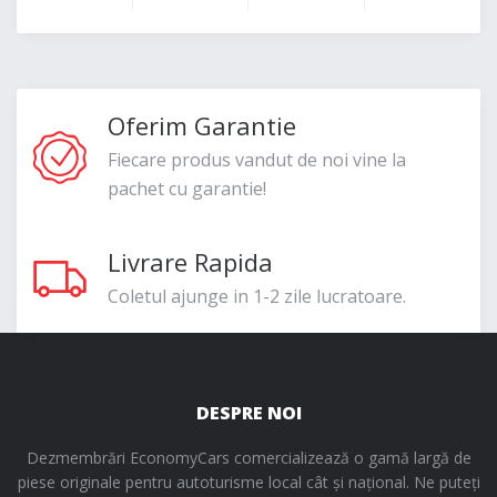
Oferim Garantie
Fiecare produs vandut de noi vine la
pachet cu garantie!
Livrare Rapida
Coletul ajunge in 1-2 zile lucratoare.
DESPRE NOI
Dezmembrări EconomyCars comercializează o gamă largă de
piese originale pentru autoturisme local cât și național. Ne puteți