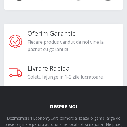
Oferim Garantie
Fiecare produs vandut de noi vine la
pachet cu garantie!
Livrare Rapida
Coletul ajunge in 1-2 zile lucratoare.
DESPRE NOI
Dezmembrări EconomyCars comercializează o gamă largă de
piese originale pentru autoturisme local cât și național. Ne puteți