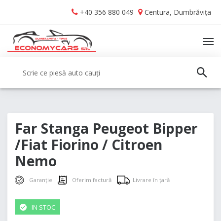
Skip
Skip
+40 356 880 049
Centura, Dumbrăvița
to
to
navigation
content
TO
NA
Caută:
CAUT
Far Stanga Peugeot Bipper
/Fiat Fiorino / Citroen
Nemo
Garanție
Oferim factură
Livrare în țară
IN STOC