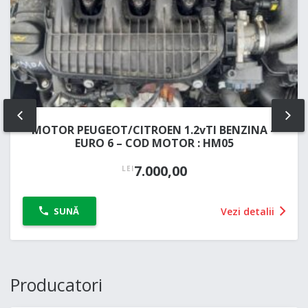
PREV
NE
MOTOR PEUGEOT/CITROEN 1.2vTI BENZINA –
EURO 6 – COD MOTOR : HM05
7.000,00
LEI
Vezi detalii
SUNĂ
Producatori