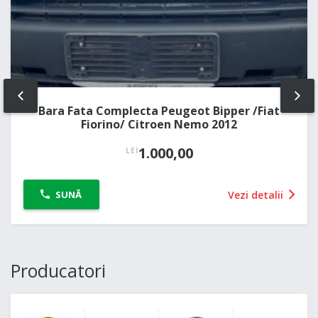
PREV
NE
Bara Fata Complecta Peugeot Bipper /Fiat
Fiorino/ Citroen Nemo 2012
1.000,00
LEI
Vezi detalii
SUNĂ
Producatori