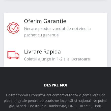
Oferim Garantie
Fiecare produs vandut de noi vine la
pachet cu garantie!
Livrare Rapida
Coletul ajunge in 1-2 zile lucratoare.
DESPRE NOI
Dezmembrări EconomyCars comercializează o gamă largă de
piese originale pentru autoturisme local cât și național. Ne puteți
găsi la sediul nostru din Dumbrăvița, DNCT 307211, Timiș.