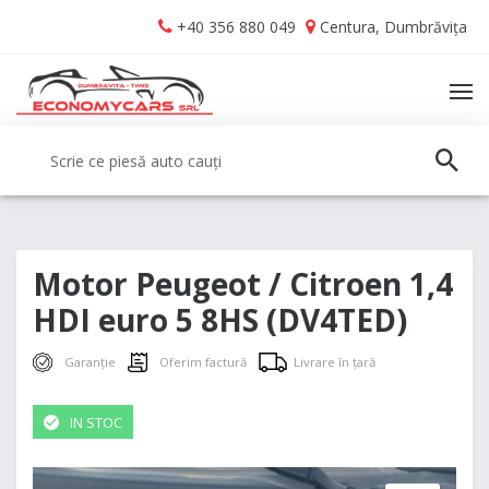
Skip
Skip
+40 356 880 049
Centura, Dumbrăvița
to
to
navigation
content
TO
NA
Caută:
CAUT
Motor Peugeot / Citroen 1,4
HDI euro 5 8HS (DV4TED)
Garanție
Oferim factură
Livrare în țară
IN STOC