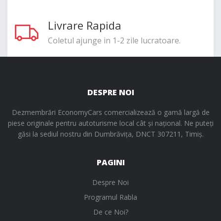
Livrare Rapida
Coletul ajunge in 1-2 zile lucratoare.
DESPRE NOI
Dezmembrări EconomyCars comercializează o gamă largă de
piese originale pentru autoturisme local cât și național. Ne puteți
găsi la sediul nostru din Dumbrăvița, DNCT 307211, Timiș.
PAGINI
Despre Noi
Programul Rabla
De ce Noi?