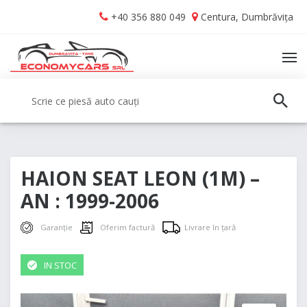
Skip
Skip
+40 356 880 049
Centura, Dumbrăvița
to
to
navigation
content
TO
NA
Caută:
CAUT
HAION SEAT LEON (1M) –
AN : 1999-2006
Garanție
Oferim factură
Livrare în țară
IN STOC