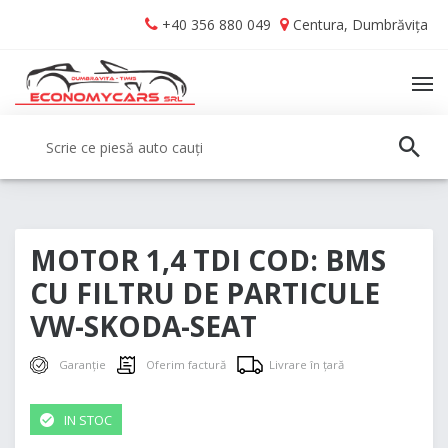
Skip
Skip
+40 356 880 049
Centura, Dumbrăvița
to
to
navigation
content
TO
NA
Caută:
CAUT
MOTOR 1,4 TDI COD: BMS
CU FILTRU DE PARTICULE
VW-SKODA-SEAT
Garanție
Oferim factură
Livrare în țară
IN STOC