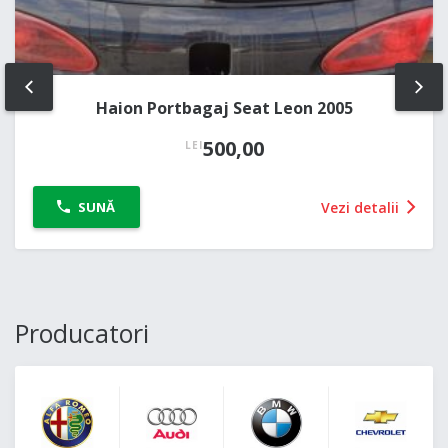
PREV
NE
Haion Portbagaj Seat Leon 2005
500,00
LEI
Vezi detalii
SUNĂ
Producatori