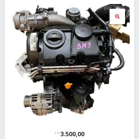
🔍
3.500,00
LEI