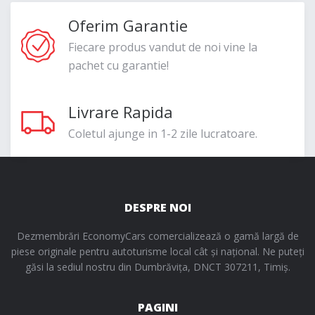
Oferim Garantie
Fiecare produs vandut de noi vine la
pachet cu garantie!
Livrare Rapida
Coletul ajunge in 1-2 zile lucratoare.
DESPRE NOI
Dezmembrări EconomyCars comercializează o gamă largă de
piese originale pentru autoturisme local cât și național. Ne puteți
găsi la sediul nostru din Dumbrăvița, DNCT 307211, Timiș.
PAGINI