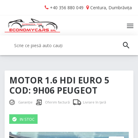
Skip
Skip
+40 356 880 049
Centura, Dumbrăvița
to
to
navigation
content
TO
NA
Caută:
CAUT
MOTOR 1.6 HDI EURO 5
COD: 9H06 PEUGEOT
Garanție
Oferim factură
Livrare în țară
IN STOC