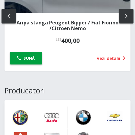
PREV
NE
Aripa stanga Peugeot Bipper / Fiat Fiorino
/Citroen Nemo
400,00
LEI
Vezi detalii
SUNĂ
Producatori