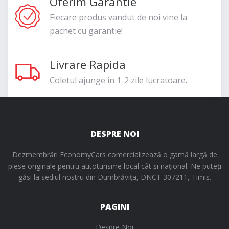
Oferim Garantie
Fiecare produs vandut de noi vine la
pachet cu garantie!
Livrare Rapida
Coletul ajunge in 1-2 zile lucratoare.
DESPRE NOI
Dezmembrări EconomyCars comercializează o gamă largă de
piese originale pentru autoturisme local cât și național. Ne puteți
găsi la sediul nostru din Dumbrăvița, DNCT 307211, Timiș.
PAGINI
Despre Noi