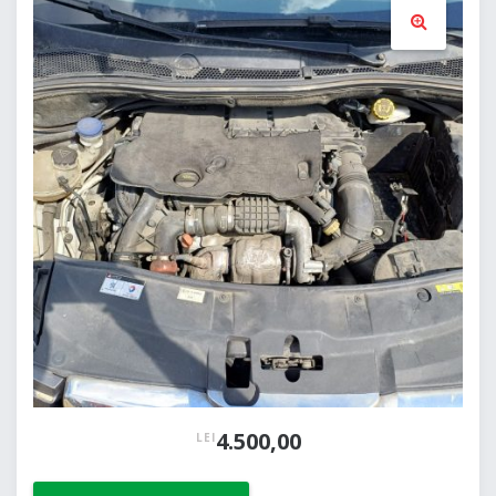
🔍
4.500,00
LEI