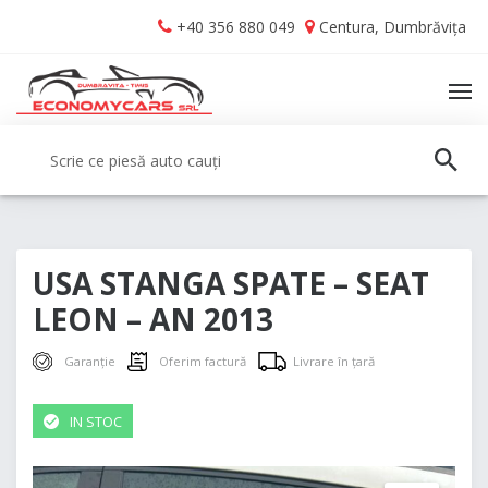
Skip
Skip
+40 356 880 049
Centura, Dumbrăvița
to
to
navigation
content
TO
NA
Caută:
CAUT
USA STANGA SPATE – SEAT
LEON – AN 2013
Garanție
Oferim factură
Livrare în țară
IN STOC