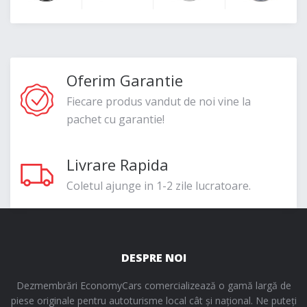
Oferim Garantie
Fiecare produs vandut de noi vine la
pachet cu garantie!
Livrare Rapida
Coletul ajunge in 1-2 zile lucratoare.
DESPRE NOI
Dezmembrări EconomyCars comercializează o gamă largă de
piese originale pentru autoturisme local cât și național. Ne puteți