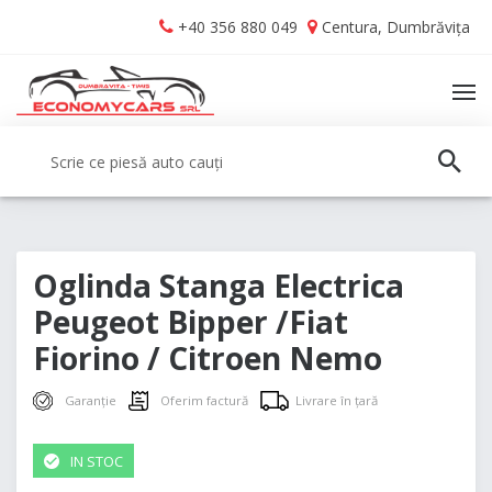
Skip
Skip
+40 356 880 049
Centura, Dumbrăvița
to
to
navigation
content
TO
NA
Caută:
CAUT
Oglinda Stanga Electrica
Peugeot Bipper /Fiat
Fiorino / Citroen Nemo
Garanție
Oferim factură
Livrare în țară
IN STOC