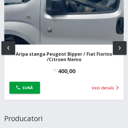
PREV
NE
Aripa stanga Peugeot Bipper / Fiat Fiorino
/Citroen Nemo
400,00
LEI
Vezi detalii
SUNĂ
Producatori