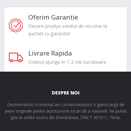
Oferim Garantie
Fiecare produs vandut de noi vine la
pachet cu garantie!
Livrare Rapida
Coletul ajunge in 1-2 zile lucratoare.
DESPRE NOI
Dezmembrări EconomyCars comercializează o gamă largă de
piese originale pentru autoturisme local cât și național. Ne puteți
găsi la sediul nostru din Dumbrăvița, DNCT 307211, Timiș.