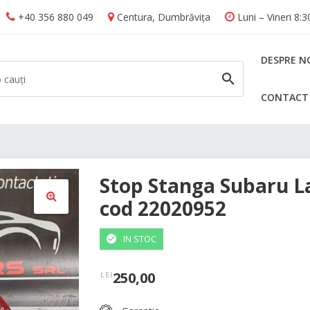
+40 356 880 049
Centura, Dumbrăvița
Luni – Vineri 8:
DESPRE N
CONTACT
CAUTĂ
Stop Stanga Subaru L
cod 22020952
🔍
IN STOC
250,00
LEI