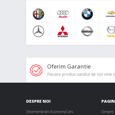
Oferim Garantie
Fiecare produs vandut de noi vine l
DESPRE NOI
PAGIN
Dezmembrări EconomyCars
Despre 