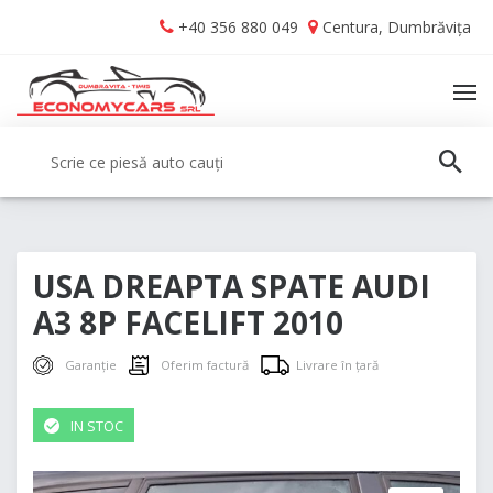
Skip
Skip
+40 356 880 049
Centura, Dumbrăvița
to
to
navigation
content
TO
NA
Caută:
CAUT
USA DREAPTA SPATE AUDI
A3 8P FACELIFT 2010
Garanție
Oferim factură
Livrare în țară
IN STOC