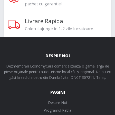
pachet cu garantie!
Livrare Rapida
Coletul ajunge in 1-2 zile lucratoare.
DESPRE NOI
Dezmembrări EconomyCars comercializează o gamă largă de
piese originale pentru autoturisme local cât și național. Ne puteți
găsi la sediul nostru din Dumbrăvița, DNCT 307211, Timiș.
PAGINI
Despre Noi
Programul Rabla