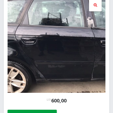
🔍
600,00
LEI