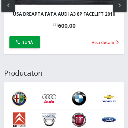
PREV
NE
USA DREAPTA FATA AUDI A3 8P FACELIFT 2010
600,00
LEI
Vezi detalii
SUNĂ
Producatori