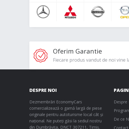
Oferim Garantie
Fiecare produs vandut de noi vine l
DESPRE NOI
PAGIN
Dezmembrări EconomyCars
Despre 
comercializează o gamă largă de piese
Program
originale pentru autoturisme local cât și
De ce N
național. Ne puteți găsi la sediul nostru
din Dumbrăvița, DNCT 307211, Timiș.
Contact