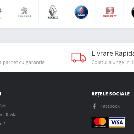
Livrare Rapid
a pachet cu garantie!
Coletul ajunge in 1-
I
REȚELE SOCIALE
Noi
Facebook
ul Rabla
oi?