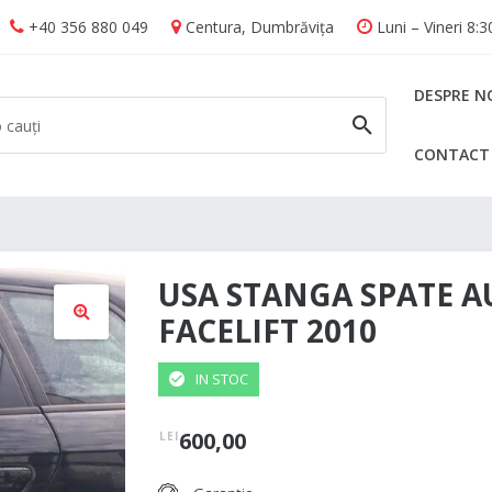
+40 356 880 049
Centura, Dumbrăvița
Luni – Vineri 8:
DESPRE N
CONTACT
CAUTĂ
USA STANGA SPATE AU
FACELIFT 2010
🔍
IN STOC
600,00
LEI