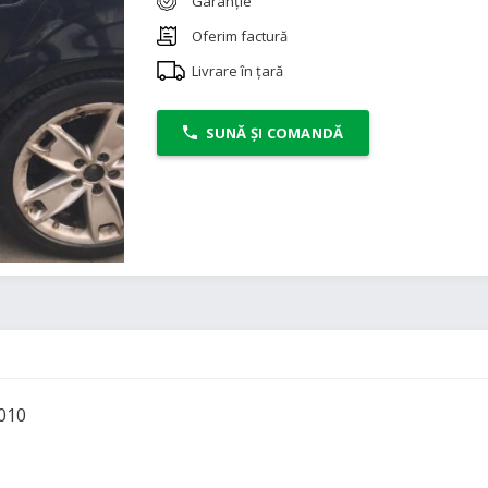
Garanție
Oferim factură
Livrare în țară
SUNĂ ȘI COMANDĂ
010