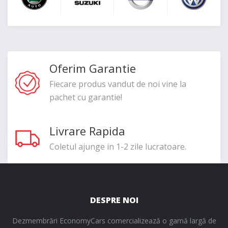
Oferim Garantie
Fiecare produs vandut de noi vine la
pachet cu garantie!
Livrare Rapida
Coletul ajunge in 1-2 zile lucratoare.
DESPRE NOI
Dezmembrări EconomyCars comercializează o gamă largă de