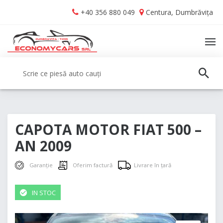
Skip
Skip
+40 356 880 049
Centura, Dumbrăvița
to
to
navigation
content
TO
NA
Caută:
CAUT
CAPOTA MOTOR FIAT 500 –
AN 2009
Garanție
Oferim factură
Livrare în țară
IN STOC