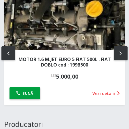
PREV
NE
MOTOR 1.6 M.JET EURO 5 FIAT 500L . FIAT
DOBLO cod : 199B500
5.000,00
LEI
Vezi detalii
SUNĂ
Producatori